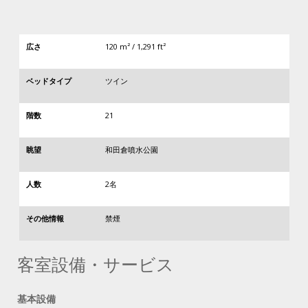
広さ
120 m² / 1,291 ft²
ベッドタイプ
ツイン
階数
21
眺望
和田倉噴水公園
人数
2名
その他情報
禁煙
客室設備・サービス
基本設備