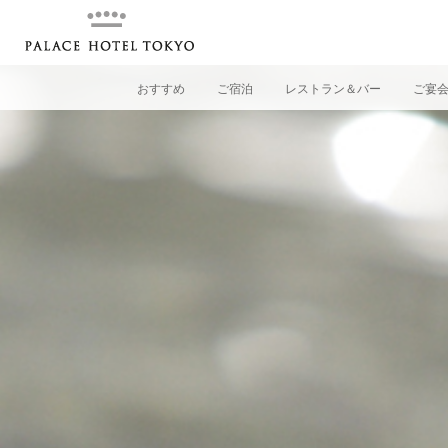
おすすめ
ご宿泊
レストラン＆バー
ご宴