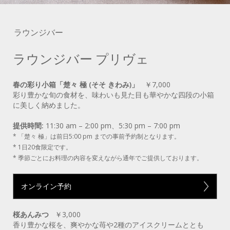
ラウンジバー
ラウンジバー プリヴェ
春の彩り小箱「楚々 極 (そそ きわみ)」
￥7,000
彩り豊かな旬の食材を、味わいも見た目も華やかな四段の小箱
に美しく納めました。
提供時間:
11:30 am – 2:00 pm、5:30 pm – 7:00 pm
* 「楚々 極」は前日5:00 pm までの事前予約制となります。
* 1日20食限定です。
* 季節ごとにお料理の内容を変えながら通年でご提供しております。
オンライン予約
桜あんみつ
￥3,000
香り豊かな桜を、爽やかな苺や2種のアイスクリームととも