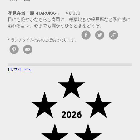
花見弁当「麗 -HARUKA-」
￥8,000
目にも艶やかなちらし寿司に、桜葉焼きや桜豆腐など季節感に
溢れる品々。心までも麗かなひとときをどうぞ。
* ランチタイムのみのご提供となります。
PCサイトへ