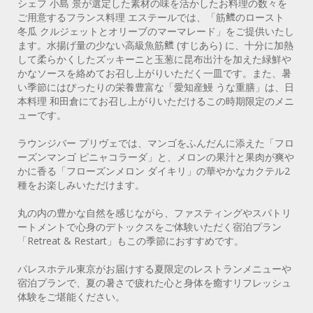
シェフ 小島 景が選定した素材の味を活かしたお料理の数々を
ご用意するフランス料理 エステールでは、「筋𩺊のロースト
冬瓜 クルジェットとオリーブのマーマレード」をご提供いたし
ます。水揚げ量の少ない高級魚筋𩺊 (すじあら) に、十分に加熱
して柔らかくしたズッキーニと玉葱に昆布出汁を加えた緑鮮や
かなソースを絡めてお召し上がりいただく一皿です。また、暑
い季節にはぴったりの栄養豊富な「愛知産鰻 うな重膳」は、日
本料理 和田倉にてお召し上がりいただけるこの時期限定のメニ
ューです。
ラウンジバー プリヴェでは、マンゴをふんだんに添えた「フロ
ーズンマンゴ ピニャコラーダ」と、メロンの果汁と果肉が爽や
かに香る「フローズンメロン ダイキリ」の華やかなカクテル2
種をお楽しみいただけます。
丸の内の豊かな自然を感じながら、ファスティングやスパトリ
ートメントで心身のデトックスをご体験いただく宿泊プラン
「Retreat & Restart」もこの季節におすすめです。
パレスホテル東京がお届けする夏限定のレストランメニューや
宿泊プランで、夏の暑さで疲れた心と身体を癒すリフレッシュ
体験をご堪能ください。