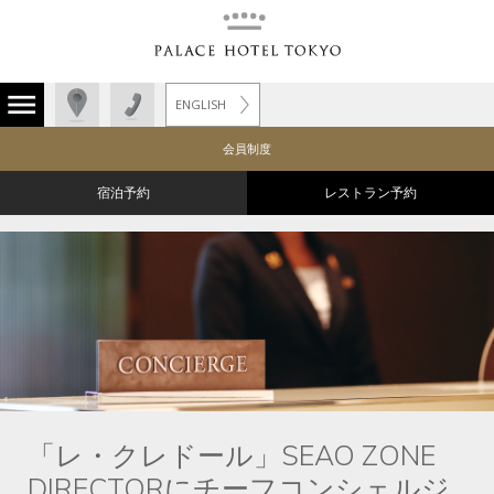
ENGLISH
会員制度
宿泊予約
レストラン予約
「レ・クレドール」SEAO ZONE
DIRECTORにチーフコンシェルジ