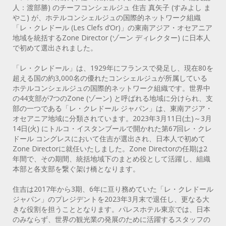
人：渡部勝) のチーフコンシェルジュ 住吉 真矢子 (すみよし ま
やこ) が、ホテルコンシェルジュの国際的ネットワーク組織
「レ・クレドール (Les Clefs d’Or)」の東南アジア・オセアニア
地域を統括するZone Director (ゾーン ディレクター) に日本人
で初めて選出されました。
「レ・クレドール」は、1929年にフランスで発足し、現在80を
超える国の約3,000名の優れたコンシェルジュが所属している
ホテルコンシェルジュの国際的ネットワーク組織です。世界中
の44支部が7つのZone (ゾーン) と呼ばれる地域に分けられ、支
部の一つである「レ・クレドール ジャパン」は、東南アジア・
オセアニア地域に分類されています。2023年3月11日(土)～3月
14日(火) にトルコ・イスタンブールで開かれた第67回レ・クレ
ドール コングレスにおいて住吉が選出され、日本人で初めて
Zone Directorに就任いたしました。Zone Directorの任期は2
年間で、その期間、統括地域下のまとめ役として活躍し、組織
本部と各支部を繋ぐ架け橋となります。
住吉は2017年から3期、6年に亘り務めていた「レ・クレドール
ジャパン」のプレジデントを2023年3月末で退任し、更なる大
きな役割を担うこととなります。パレスホテル東京では、日本
のみならず、世界の観光業の発展のために活躍するスタッフの