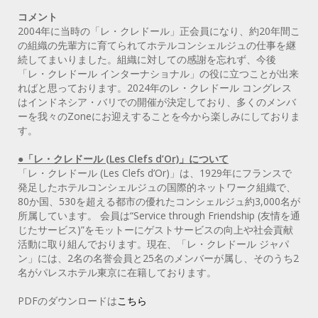
コメント
2004年に当時の「レ・クレドール」正会員になり、約20年間こ
の組織の先輩方に育てられてホテルコンシェルジュの仕事を継
続してまいりました。組織に対しての感謝を忘れず、今後
「レ・クレドール インターナショナル」の役に立つことが出来
ればと思っております。2024年のレ・クレドール コングレス
はインドネシア・バリでの開催が決定しており、多くのメンバ
ーを我々のZoneにお迎えすることを今から楽しみにしておりま
す。
●「レ・クレドール (Les Clefs d’Or)」について
「レ・クレドール (Les Clefs d’Or)」は、1929年にフランスで
発足したホテルコンシェルジュの国際的ネットワーク組織で、
80か国、530を超える都市の優れたコンシェルジュ約3,000名が
所属しています。 会員は“Service through Friendship (友情を通
じたサービス)”をモットーにゲストサービスの向上や社会貢献
活動に取り組んでおります。現在、「レ・クレドール ジャパ
ン」には、2名の名誉会員と25名のメンバーが属し、そのうち2
名がパレスホテル東京に在籍しております。
PDFのダウンロードは
こちら