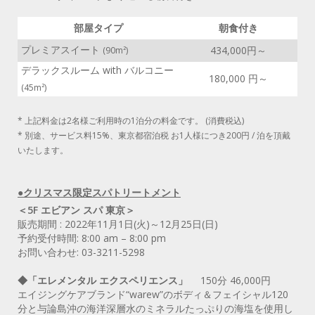
部屋タイプ
朝食付き
プレミアスイート
434,000円～
(90m²)
デラックスルーム with バルコニー
180,000 円～
(45m²)
* 上記料金は2名様ご利用時の1泊分の料金です。 (消費税込)
* 別途、サービス料15%、東京都宿泊税 お1人様につき200円 / 泊を頂戴
いたします。
●クリスマス限定スパトリートメント
＜5F エビアン スパ 東京＞
販売期間 : 2022年11月1日(火)～12月25日(日)
予約受付時間: 8:00 am – 8:00 pm
お問い合わせ: 03-3211-5298
◆「エレメンタル エクスペリエンス」
150分 46,000円
エイジングケアブランド“warew”のボディ＆フェイシャル120
分と与論島沖の海洋深層水のミネラルたっぷりの海塩を使用し