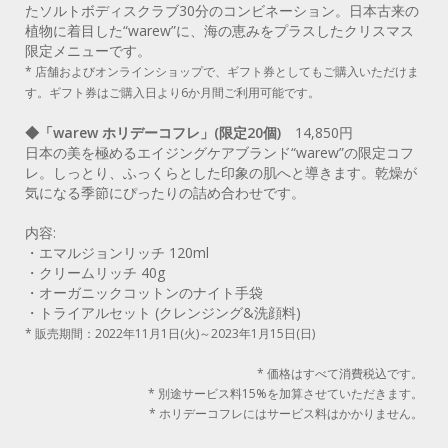
たソルトボディスクラブ30分のコンビネーション。日本古来の
植物に着目した“warew”に、海の恵みをプラスしたクリスマス
限定メニューです。
* 店舗およびオンラインショップで、ギフト券としてもご購入いただけま
す。ギフト券はご購入日より6か月間ご利用可能です。
◆「warew ホリデーコフレ」(限定20個)
14,850円
日本の美を極めるエイジングケアブランド“warew”の限定コフ
レ。しっとり、ふっくらとした印象の肌へと導きます。乾燥が
気になる季節にぴったりの詰め合わせです。
内容:
・エマルジョンリッチ 120ml
・クリームリッチ 40g
・オーガニックコットンのナイト手袋
・トライアルセット (クレンジング&洗顔料)
* 販売期間：2022年11月1日(火)～2023年1月15日(日)
* 価格はすべて消費税込です。
* 別途サービス料15%を加算させていただきます。
* ホリデーコフレにはサービス料はかかりません。