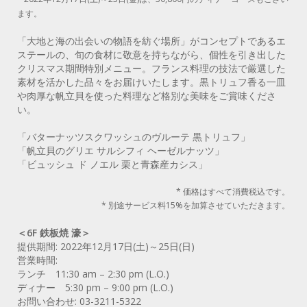
ます。
「大地と海の出会いの物語を紡ぐ場所」がコンセプトであるエ
ステールの、旬の食材に敬意を持ちながら、個性を引き出した
クリスマス期間特別メニュー。フランス料理の技法で厳選した
素材を活かした品々をお届けいたします。黒トリュフ香る一皿
や肉厚な帆立貝を使った料理など格別な美味をご賞味くださ
い。
「バターナッツスクワッシュのヴルーテ 黒トリュフ」
「帆立貝のグリエ サルシフィ ヘーゼルナッツ」
「ビュッシュ ド ノエル 栗と青森産カシス」
* 価格はすべて消費税込です。
* 別途サービス料15%を加算させていただきます。
＜6F 鉄板焼 濠＞
提供期間: 2022年12月17日(土)～25日(日)
営業時間:
ランチ 11:30 am – 2:30 pm (L.O.)
ディナー 5:30 pm – 9:00 pm (L.O.)
お問い合わせ: 03-3211-5322