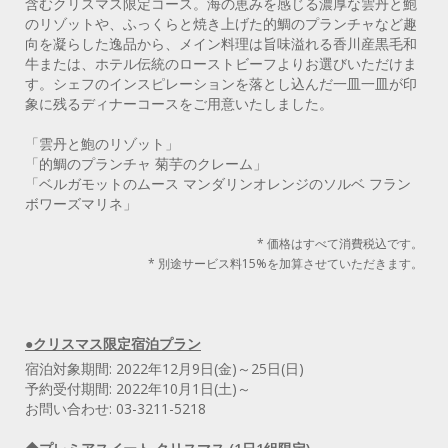
含むクリスマス限定コース。海の恵みを感じる濃厚な雲丹と鮑
のリゾットや、ふっくらと焼き上げた的鯛のプランチャなど趣
向を凝らした逸品から、メイン料理は旨味溢れる香川産黒毛和
牛または、ホテル伝統のローストビーフよりお選びいただけま
す。シェフのインスピレーションを落とし込んだ一皿一皿が印
象に残るディナーコースをご用意いたしました。
「雲丹と鮑のリゾット」
「的鯛のプランチャ 菊芋のクレーム」
「ベルガモットのムース マンダリンオレンジのソルベ フラン
ボワーズマリネ」
* 価格はすべて消費税込です。
* 別途サービス料15%を加算させていただきます。
●クリスマス限定宿泊プラン
宿泊対象期間: 2022年12月9日(金)～25日(日)
予約受付期間: 2022年10月1日(土)～
お問い合わせ: 03-3211-5218