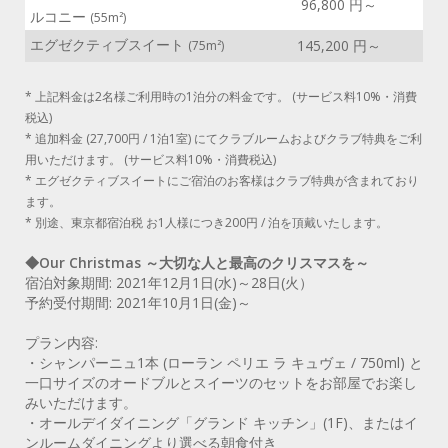
96,800 円～
ルコニー
(55m²)
エグゼクティブスイート
145,200 円～
(75m²)
* 上記料金は2名様ご利用時の1泊分の料金です。 (サービス料10%・消費
税込)
* 追加料金 (27,700円 / 1泊1室) にてクラブルームおよびクラブ特典をご利
用いただけます。 (サービス料10%・消費税込)
* エグゼクティブスイートにご宿泊のお客様はクラブ特典が含まれており
ます。
* 別途、東京都宿泊税 お1人様につき200円 / 泊を頂戴いたします。
◆Our Christmas ～大切な人と最高のクリスマスを～
宿泊対象期間: 2021年12月1日(水)～28日(火）
予約受付期間: 2021年10月1日(金)～
プラン内容:
・シャンパーニュ1本 (ローラン ペリエ ラ キュヴェ / 750ml) と
一口サイズのオードブルとスイーツのセットをお部屋でお楽し
みいただけます。
・オールデイダイニング「グランド キッチン」(1F)、またはイ
ンルームダイニングより選べる朝食付き