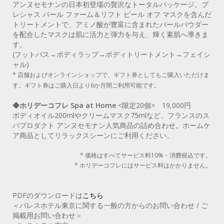
アンヌセモナンの日本初登場の贅沢なトータルパッケージ。プ
レシャス パール ファーム＆リフト ピール オフ マスクを含んだ
トリートメントで、アミノ酸が豊富に含まれたパールパウダー
を配合したマスクは肌に活力と弾力を与え、輝く素肌へ導きま
す。
(フットバス→ボディラップ→ボディトリートメント→フェイシ
ャル)
* 店舗およびオンラインショップで、ギフト券としてもご購入いただけま
す。ギフト券はご購入日より6か月間ご利用可能です。
◆ホリデーコフレ Spa at Home
<限定20個> 19,000円
ボディオイル200mlやクリームマスク75mlなど、フランスのス
パプロダクト アンヌセモナン人気商品の詰め合わせ。ホームケ
ア商品としてリラックスシーンにご利用ください。
* 価格はすべてサービス料10%・消費税込です。
* ホリデーコフレにはサービス料はかかりません。
PDFのダウンロードは
こちら
＜パレスホテル東京に関する一般の方からのお問い合わせ / ご
掲載用お問い合わせ＞