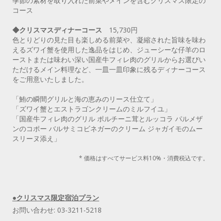
季節の素材を取り入れた前菜やメインを含むクリスマス限定の
コース
◆クリスマスディナーコース
15,730円
色とりどりの見た目も楽しめる前菜や、凝縮された旨味を味わ
えるズワイ蟹を使用した逸品をはじめ、ジューシーな仔羊のロ
ーストまたは味わい深い国産牛フィレ肉のグリルからお選びい
ただけるメイン料理など、一皿一皿印象に残るディナーコース
をご用意いたしました。
「鮪の瞬間グリルと海の恵みのリース仕立て」
「ズワイ蟹とエストラゴンクリームのミルフイユ」
「国産牛フィレ肉のグリル ポルチーニ茸とルッコラ パルメザ
ンのコポー バルサミコビネガーのクリーム ジャガイモのムー
スリーヌ添え」
* 価格はすべてサービス料10%・消費税込です。
●クリスマス限定宿泊プラン
お問い合わせ: 03-3211-5218