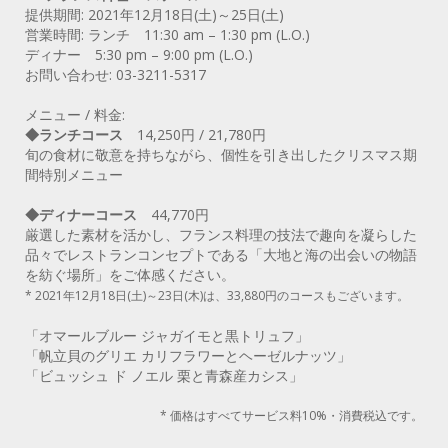
提供期間: 2021年12月18日(土)～25日(土)
営業時間: ランチ 11:30 am – 1:30 pm (L.O.)
ディナー 5:30 pm – 9:00 pm (L.O.)
お問い合わせ: 03-3211-5317
メニュー / 料金:
◆ランチコース
14,250円 / 21,780円
旬の食材に敬意を持ちながら、個性を引き出したクリスマス期
間特別メニュー
◆ディナーコース
44,770円
厳選した素材を活かし、フランス料理の技法で趣向を凝らした
品々でレストランコンセプトである「大地と海の出会いの物語
を紡ぐ場所」をご体感ください。
* 2021年12月18日(土)～23日(木)は、33,880円のコースもございます。
「オマールブルー ジャガイモと黒トリュフ」
「帆立貝のグリエ カリフラワーとヘーゼルナッツ」
「ビュッシュ ド ノエル 栗と青森産カシス」
* 価格はすべてサービス料10%・消費税込です。