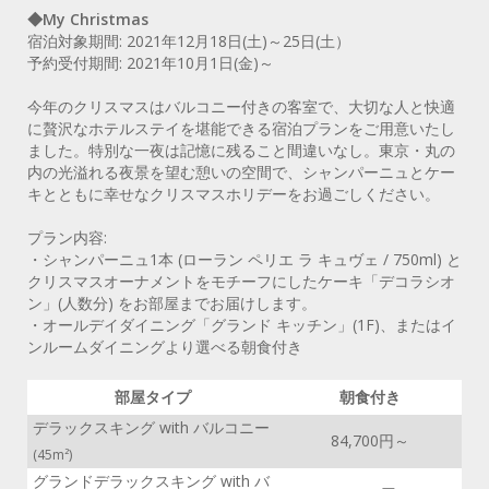
◆My Christmas
宿泊対象期間: 2021年12月18日(土)～25日(土）
予約受付期間: 2021年10月1日(金)～
今年のクリスマスはバルコニー付きの客室で、大切な人と快適
に贅沢なホテルステイを堪能できる宿泊プランをご用意いたし
ました。特別な一夜は記憶に残ること間違いなし。東京・丸の
内の光溢れる夜景を望む憩いの空間で、シャンパーニュとケー
キとともに幸せなクリスマスホリデーをお過ごしください。
プラン内容:
・シャンパーニュ1本 (ローラン ペリエ ラ キュヴェ / 750ml) と
クリスマスオーナメントをモチーフにしたケーキ「デコラシオ
ン」(人数分) をお部屋までお届けします。
・オールデイダイニング「グランド キッチン」(1F)、またはイ
ンルームダイニングより選べる朝食付き
部屋タイプ
朝食付き
デラックスキング with バルコニー
84,700円～
(45m²)
グランドデラックスキング with バ