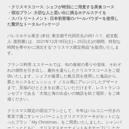
・クリスマスコース: シェフが特別にご用意する美食コース
・宿泊プラン: 大切な人と思い出に残るホテルステイを
・スパトリートメント: 日本初登場のパールパウダーを使用し
た贅沢なトータルパッケージ
パレスホテル東京 (本社: 東京都千代田区丸の内1-1-1、総支配
人: 渡部勝) は、2021年12月18日(土)～25日(土)の期間、特別な
時間を華やかに演出する“クリスマス限定商品”を販売いたしま
す。
フランス料理 エステールでは、旬の食材の香りや旨味、それぞ
れの個性を引き出し、趣向を凝らしたクリスマスコースをご提
供いたします。シェフが厳選した帆立貝を使用した逸品から、
栗とカシスをビュッシュ ド ノエル風にアレンジしたデザート
まで、至福のひとときをお過ごしいただけます。レストランコ
ンセプトである「大地と海の出会いの物語を紡ぐ場所」をご体
感ください。
クリスマス限定の宿泊プランとして、今年はバルコニー付きの
客室で過ごすシャンパーニュとクリスマスケーキがセットにな
ったプラン「My Christmas」をご用意いたしました。シャンパ
ーニュとともに、クリスマスオーナメントをモチーフにしたケ