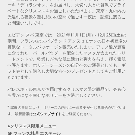
ーキ「デコラシオン」をお届けし、大切な人との贅沢でプライ
ベートなクリスマスをお過ごしいただけます。東京・丸の内の
光溢れる夜景を望む憩いの空間で過ごす一夜は、記憶に残るこ
と間違いなしです。
エビアン スパ 東京では、2021年11月1日(月)～12月25日(土)の
期間、フランスのスパブランド アンヌセモナンの日本初登場の
贅沢なトータルパッケージを販売いたします。アミノ酸が豊富
に含まれた パールパウダーを配合したマスクが含まれたトリ
ートメントで、乾燥しがちな肌に活力と弾力を与え、輝く素肌
へ導きます。ホリデーシーズンの自分へのご褒美としても、ギ
フト券として購入し大切な方へのプレゼントとしてもご利用い
ただけます。
パレスホテル東京がお届けするクリスマス限定商品で、身も心
も豊かになる幸せなホリデーをお過ごしください。
* 諸般の事情により、リリースの内容に一部変更が生じる場合がございま
す。最新情報は
公式ウェブサイト
をご確認ください。
●クリスマス限定メニュー
6F フランス料理 エステール