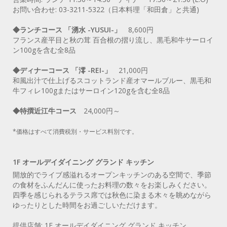
お問い合わせ: 03-3211-5322（日本料理「和田倉」と共通)
◆ランチコース 「湧水 -YUSUI-」
8,600円
フランス産平目と秋の茸 百合根の摺り流し、黒毛和牛サーロイ
ン100gを含む全8品
◆ディナーコース 「澪 -REI-」
21,000円
和風出汁で仕上げるスコットランド産オマールブルー、黒毛和
牛フィレ100gまたはサーロイン120gを含む全8品
◆特撰近江牛コース
24,000円～
*価格はすべて消費税別・サービス料別です。
1F オールデイダイニング グランド キッチン
開放的でライブ感溢れるオープンキッチンのある空間で、季節
の食材をふんだんに使ったお料理の数々をお楽しみください。
四季を感じられるテラス席では秋色に染まる木々を眺めながら
ゆったりとした時間をお過ごしいただけます。
提供店舗: 1F オールデイダイニング グランド キッチン