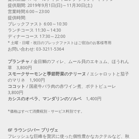
提供期間: 2019年9月1日(日)～11月30日(土)
営業時間:6:00～23:00
提供時間:
ブレックファスト 6:00～10:30
ランチコース 11:30～14:30
ディナーコース 17:30～22:00
* 土曜・日曜・祝日のブレックファストはご宿泊のお客様専用
お問い合わせ: 03-3211-5364
プランチャ
/ 金目鯛のフィレ、ムール貝のエキュム、ほうれん
草 3,800円
スモークサーモンと季節野菜のテリーヌ
/ エシャロットと茄子
のマリネ 1,900円
ココット
/ 国産牛バラ肉の赤ワイン煮、ポテトピューレ
3,800円
カシスのオペラ、マンダリンのソルベ
1,400円
*価格はすべて消費税別・サービス料別です。
6F ラウンジバー プリヴェ
フレッシュな巨峰を贅沢に使った個性豊かなカクテルなど、秋