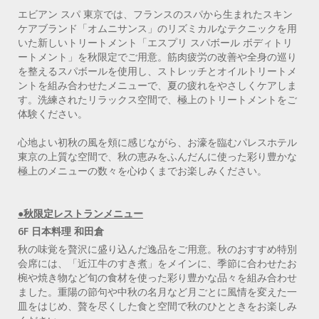
エビアン スパ 東京では、フランスのスパから生まれたスキン
ケアブランド「オムニサンス」のリズミカルなテクニックを用
いた新しいトリートメント「エスプリ スパボール ボディトリ
ートメント」を秋限定でご用意。筋肉疲労の改善や全身の巡り
を整えるスパボールを使用し、ストレッチとオイルトリートメ
ントを組み合わせたメニューで、夏の疲れをやさしくケアしま
す。洗練されたリラックス空間で、極上のトリートメントをご
体験ください。
心地よい初秋の風を頬に感じながら、お濠を臨むパレスホテル
東京の上質な空間で、秋の恵みをふんだんに使った彩り豊かな
極上のメニューの数々を心ゆくまでお楽しみください。
●秋限定レストランメニュー
6F 日本料理 和田倉
秋の味覚を贅沢に盛り込んだ逸品をご用意。秋のおすすめ特別
会席には、「近江牛のすき煮」をメインに、季節に合わせたお
椀や焼き物など旬の食材を使った彩り豊かな品々を組み合わせ
ました。重陽の節句や中秋の名月など月ごとに風情を変えた一
皿をはじめ、贅を尽くした食と空間で秋のひとときをお楽しみ