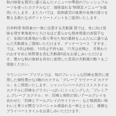
秋の味覚を贅沢に盛り込んだメニューや季節のフレッシュフル
ーツを使ったカクテルなど、滋味溢れる“秋限定メニュー”を販
売いたします。またスパでは、筋肉疲労の改善や全身の巡りを
整える新たなボディトリートメントをご提供いたします。
日本料理 和田倉の一角に位置する天麩羅 巽では、冬に向け旨
味を増す車海老やとろけるほど柔らかな熊本県産の赤茄子な
ど、全国の名産地から取り寄せた旬の素材をふんだんに盛り込
んだ天麩羅をご賞味いただけます。ディナーコース「すすき」
では、9月は秋鮭、10月は子持ち鮎、11月は合鴨と、月替わり
のおすすめと秋野菜を含む天麩羅9品をお楽しみいただけま
す。豊かな秋の食材を存分に使用した至高の天麩羅の数々をご
堪能ください。
ラウンジバー プリヴェでは、旬のフレッシュな巨峰を贅沢に使
用した個性豊かな3種のカクテル「グレープ ラヴァーズ カクテ
ル」をご用意いたします。シャンパンベースのミストスタイル
カクテルに巨峰をグラスいっぱいにトッピングした「プレミア
ム グレープ カクテル」や、巨峰と相性の良いアールグレイを
合わせた「巨峰とアールグレイのサイドカー」など格調高い味
わいと香りが際立つスペシャル感溢れる一杯とともに、優雅な
プライベートタイムをお楽しみいただけます。