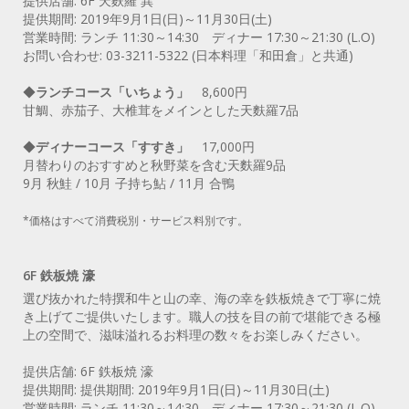
提供店舗: 6F 天麩羅 巽
提供期間: 2019年9月1日(日)～11月30日(土)
営業時間: ランチ 11:30～14:30 ディナー 17:30～21:30 (L.O)
お問い合わせ: 03-3211-5322 (日本料理「和田倉」と共通)
◆
ランチコース「いちょう」
8,600円
甘鯛、赤茄子、大椎茸をメインとした天麩羅7品
◆
ディナーコース「すすき」
17,000円
月替わりのおすすめと秋野菜を含む天麩羅9品
9月 秋鮭 / 10月 子持ち鮎 / 11月 合鴨
*価格はすべて消費税別・サービス料別です。
6F 鉄板焼 濠
選び抜かれた特撰和牛と山の幸、海の幸を鉄板焼きで丁寧に焼
き上げてご提供いたします。職人の技を目の前で堪能できる極
上の空間で、滋味溢れるお料理の数々をお楽しみください。
提供店舗: 6F 鉄板焼 濠
提供期間: 提供期間: 2019年9月1日(日)～11月30日(土)
営業時間: ランチ 11:30～14:30 ディナー 17:30～21:30 (L.O)