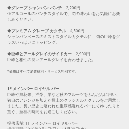
◆
グレープ シャンパン パンチ
2,200円
低アルコールのパンチスタイルで、旬の味わいをお気軽にお楽
しみください。
◆
プレミアム グレープ カクテル
4,500円
シャンパンベースのミストスタイルカクテルに、旬の巨峰をグ
ラスいっぱいにトッピング。
◆
巨峰とアールグレイのサイドカー
2,900円
巨峰と相性の良いアールグレイを合わせました。
*価格はすべて消費税別・サービス料別です。
1F メインバー ロイヤル バー
巨峰や無花果、洋梨、栗など秋のフルーツをふんだんに用い、
独自のアレンジを加えた極上のクラシカルカクテルをご用意し
ました。長い歴史に培われた重厚感溢れるバーにてゆったりと
寛ぐ、至福の時間をお過ごしください。
提供店舗: 1F メインバー ロイヤル バー
提供期間: 2019年9月1日(日)～11月30日(土)