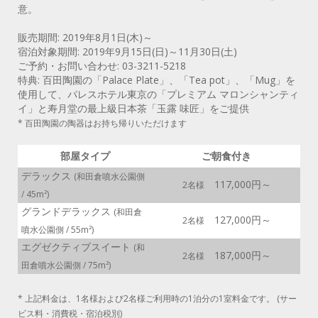
意。
販売期間: 2019年8月1日(木)～
宿泊対象期間: 2019年9月15日(日)～11月30日(土)
ご予約・お問い合わせ: 03-3211-5218
特典: 百田陶園の「Palace Plate」、「Tea pot」、「Mug」を
使用して、パレスホテル東京の「プレミアム マロンシャンティ
イ」と寿月堂の最上級日本茶「玉露 味匠」をご提供
* 百田陶園の陶器はお持ち帰りいただけます
部屋タイプ
ご朝食付き
デラックス
(和田倉噴水公園側
117,000円～
2名様
/ 45m²)
グランドデラックス
(和田倉
127,000円～
2名様
噴水公園側 / 55m²)
エグゼクティブスイート
(和
187,000円～
2名様
田倉噴水公園側 / 75m²)
* 上記料金は、1名様および2名様ご利用時の1泊分の1室料金です。 (サー
ビス料・消費税・宿泊税別)