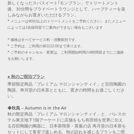
新しくなったスパスイート｢モンブラン」でトリートメント
後、30分間をプライベートラウンジとして、ハーブティーを楽
しみながらお寛ぎいただけるプラン。
* メニューは90分以上のトリートメントをご予約ください。またメニュー
によっては2名様同室でご案内ができない場合もございます
* 価格はすべてサービス料・消費税別です。
* ご予約は、ご利用の前日22:00まで承ります。
* ご予約のキャンセル・変更は、ご利用開始時間の6時間前までにご連絡
をお願いします。
● 秋のご宿泊プラン
季節限定商品「プレミアム マロンシャンティイ」と百田陶園の
陶器、寿月堂の日本茶とともに、寛ぎの時間をお過ごしくださ
い。
◆秋風 – Autumn is in the Air
秋の限定商品「プレミアム マロンシャンティイ」と、パレスホ
テル東京地下1階アーケードに店舗をもち有田焼を世界に伝え
る百田陶園の陶器に、日本茶喫茶・茶葉の店 寿月堂の日本茶を
セットにして客室で楽しめる、秋の訪れを感じるプランをご用