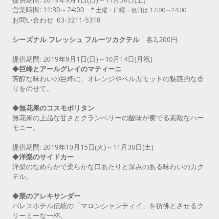
営業時間: 11:30～24:00
* 土曜・日曜・祝日は 17:00～24:00
お問い合わせ: 03-3211-5318
シーズナル フレッシュ フルーツカクテル
各2,200円
提供期間: 2019年9月1日(日)～10月14日(月祝)
◆
巨峰とアールグレイのマティーニ
芳醇な味わいの巨峰に、オレンジやベルガモットの魅惑的な香
りをのせて。
◆
無花果のコスモポリタン
無花果の上品な甘さとクランベリーの酸味が奏でる素敵なハー
モニー。
提供期間: 2019年10月15日(火)～11月30日(土)
◆
洋梨のサイドカー
洋梨のなめらかで柔らかな口あたりと深みのある味わいのカク
テル。
◆
栗のアレキサンダー
パレスホテル伝統の「マロンシャンティイ」を彷彿とさせるク
リーミーな一杯。