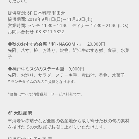
ください。
提供店舗: 6F 日本料理 和田倉
提供期間: 2019年9月1日(日)～11月30日(土)
営業時間: ランチ 11:30～14:30 ディナー 17:30～21:30 (L.O.)
お問い合わせ: 03-3211-5322
◆秋のおすすめ会席「和 -NAGOMI-」
20,000円
先附、八寸、椀、お造り、焼物、近江牛のすき煮、食事、水菓
子
◆神戸牛ミスジのステーキ重
9,000円
先附、お造り、サラダ、ステーキ重、赤出汁、香物、水菓子
* ランチタイムのみのご提供となります。
*価格はすべて消費税別・サービス料別です。
6F 天麩羅 巽
車海老や赤茄子など全国の名産地から取り寄せた秋の旬の素材
を揚げたての天麩羅でお召し上がりいただけます。