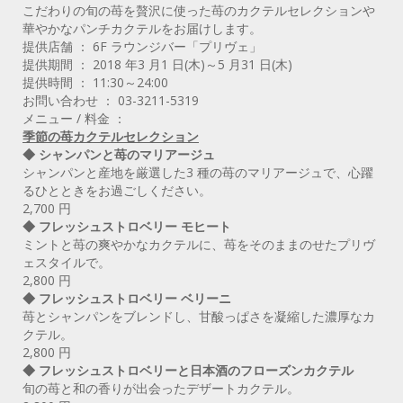
こだわりの旬の苺を贅沢に使った苺のカクテルセレクションや
華やかなパンチカクテルをお届けします。
提供店舗 ： 6F ラウンジバー「プリヴェ」
提供期間 ： 2018 年3 月1 日(木)～5 月31 日(木)
提供時間 ： 11:30～24:00
お問い合わせ ： 03-3211-5319
メニュー / 料金 ：
季節の苺カクテルセレクション
◆ シャンパンと苺のマリアージュ
シャンパンと産地を厳選した3 種の苺のマリアージュで、心躍
るひとときをお過ごしください。
2,700 円
◆ フレッシュストロベリー モヒート
ミントと苺の爽やかなカクテルに、苺をそのままのせたプリヴ
ェスタイルで。
2,800 円
◆ フレッシュストロベリー ベリーニ
苺とシャンパンをブレンドし、甘酸っぱさを凝縮した濃厚なカ
クテル。
2,800 円
◆ フレッシュストロベリーと日本酒のフローズンカクテル
旬の苺と和の香りが出会ったデザートカクテル。