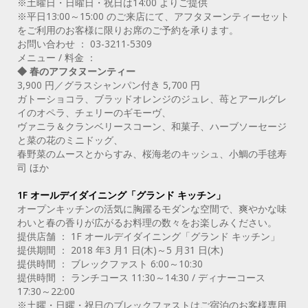
※土曜日・日曜日・祝日は14:00 よりご提供
※平日13:00～15:00 のご来店にて、アフタヌーンティーセット
をご利用のお客様に限りお席のご予約を承ります。
お問い合わせ ： 03-3211-5309
メニュー / 料金 ：
◆ 春のアフタヌーンティー
3,900 円／グラスシャンパン付き 5,700 円
ガトーショコラ、ブラッドオレンジのジュレ、苺とアールグレ
イのオペラ、チェリーのギモーヴ、
ヴァニラ＆クランベリースコーン、和菓子、ハーブソーセージ
と菜の花のミニドッグ、
春野菜のムースとからすみ、桜海老のキッシュ、小鯛の手毬寿
司 ほか
1F オールデイダイニング「グランド キッチン」
オープンキッチンの活気に胸躍るモダンな空間で、爽やかな味
わいと春の香りが広がるお料理の数々をお楽しみください。
提供店舗 ： 1F オールデイダイニング「グランド キッチン」
提供期間 ： 2018 年3 月1 日(木)～5 月31 日(木)
提供時間 ： ブレックファスト 6:00～10:30
提供時間 ： ランチコース 11:30～14:30 / ディナーコース
17:30～22:00
※土曜・日曜・祝日のブレックファストはご宿泊のお客様専用