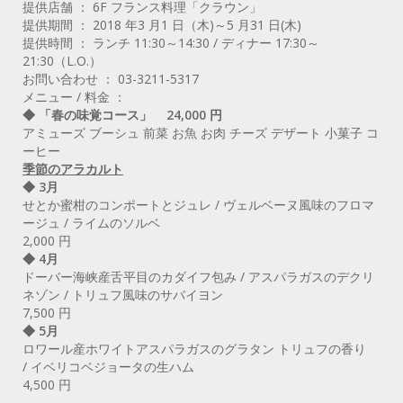
提供店舗 ： 6F フランス料理「クラウン」
提供期間 ： 2018 年3 月1 日（木)～5 月31 日(木)
提供時間 ： ランチ 11:30～14:30 / ディナー 17:30～
21:30（L.O.）
お問い合わせ ： 03-3211-5317
メニュー / 料金 ：
◆ 「春の味覚コース」 24,000 円
アミューズ ブーシュ 前菜 お魚 お肉 チーズ デザート 小菓子 コ
ーヒー
季節のアラカルト
◆ 3月
せとか蜜柑のコンポートとジュレ / ヴェルベーヌ風味のフロマ
ージュ / ライムのソルベ
2,000 円
◆ 4月
ドーバー海峡産舌平目のカダイフ包み / アスパラガスのデクリ
ネゾン / トリュフ風味のサバイヨン
7,500 円
◆ 5月
ロワール産ホワイトアスパラガスのグラタン トリュフの香り
/ イベリコベジョータの生ハム
4,500 円