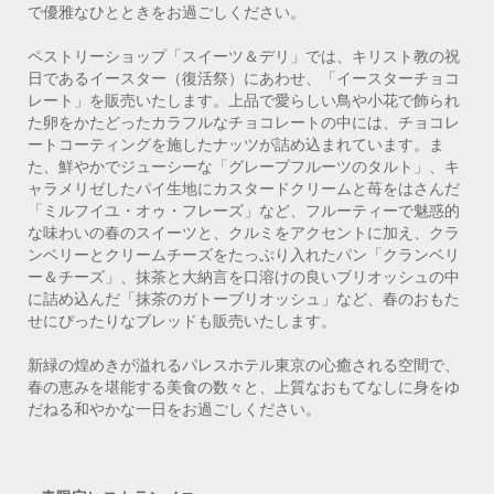
で優雅なひとときをお過ごしください。
ペストリーショップ「スイーツ＆デリ」では、キリスト教の祝
日であるイースター（復活祭）にあわせ、「イースターチョコ
レート」を販売いたします。上品で愛らしい鳥や小花で飾られ
た卵をかたどったカラフルなチョコレートの中には、チョコレ
ートコーティングを施したナッツが詰め込まれています。ま
た、鮮やかでジューシーな「グレープフルーツのタルト」、キ
ャラメリゼしたパイ生地にカスタードクリームと苺をはさんだ
「ミルフイユ・オゥ・フレーズ」など、フルーティーで魅惑的
な味わいの春のスイーツと、クルミをアクセントに加え、クラ
ンベリーとクリームチーズをたっぷり入れたパン「クランベリ
ー＆チーズ」、抹茶と大納言を口溶けの良いブリオッシュの中
に詰め込んだ「抹茶のガトーブリオッシュ」など、春のおもた
せにぴったりなブレッドも販売いたします。
新緑の煌めきが溢れるパレスホテル東京の心癒される空間で、
春の恵みを堪能する美食の数々と、上質なおもてなしに身をゆ
だねる和やかな一日をお過ごしください。