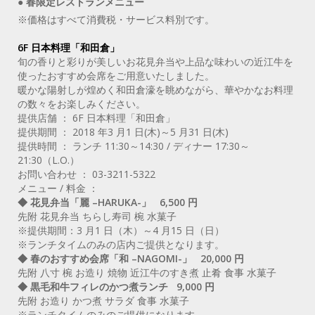
● 春限定レストランメニュー
※価格はすべて消費税・サービス料別です。
6F 日本料理「和田倉」
旬の香りと彩りが美しいお花見弁当や上品な味わいの近江牛を
使ったおすすめ会席をご用意いたしました。
暖かな陽射しが煌めく和田倉濠を眺めながら、華やかなお料理
の数々をお楽しみください。
提供店舗 ： 6F 日本料理「和田倉」
提供期間 ： 2018 年3 月1 日(木)～5 月31 日(木)
提供時間 ： ランチ 11:30～14:30 / ディナー 17:30～
21:30（L.O.）
お問い合わせ ： 03-3211-5322
メニュー / 料金 ：
◆ 花見弁当「麗 –HARUKA-」 6,500 円
先附 花見弁当 ちらし寿司 椀 水菓子
※提供期間：3 月1 日（木）～4 月15 日（日）
※ランチタイムのみの店内ご提供となります。
◆ 春のおすすめ会席「和 –NAGOMI-」 20,000 円
先附 八寸 椀 お造り 焼物 近江牛のすき煮 止肴 食事 水菓子
◆ 黒毛和牛フィレのかつ煮ランチ 9,000 円
先附 お造り かつ煮 サラダ 食事 水菓子
※ランチタイムのみのご提供になります。