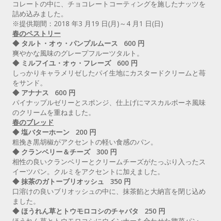
コレートの中に、チョコレートコーティングを施したナッツを
詰め込みました。
※提供期間：2018 年3 月19 日(月)～4 月1 日(日)
春のペストリー
◆ タルト・オゥ・パンプルムース 600 円
爽やかな風味のグレープフルーツタルト。
◆ ミルフイユ・オゥ・フレーズ 600 円
しっかりキャラメリゼしたパイ生地にカスタードクリームと苺
をサンド。
◆ アナナス 600 円
パイナップルゼリーとスポンジ、仕上げにマスカルポーネ風味
のクリームを重ねました。
春のブレッド
◆ 塩バターホーン 200 円
粗挽き黒胡椒がアクセントの軽い食感のパン。
◆ クランベリー＆チーズ 300 円
相性の良いクランベリーとクリームチーズがたっぷり入ったス
イーツパン。クルミをアクセントに加えました。
◆ 抹茶のガトーブリオッシュ 350 円
口溶けの良いブリオッシュの中に、抹茶餡と大納言を閉じ込め
ました。
◆ ほうれん草とトウモロコシのチャバタ 250 円
ほうれん草とトウモロコシにウインナーを合わせた惣菜パン。