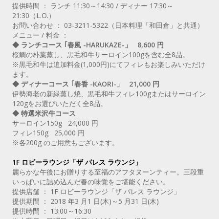
提供時間 ： ランチ 11:30～14:30 / ディナー 17:30～
21:30（L.O.）
お問い合わせ ： 03-3211-5322（日本料理「和田倉」と共通）
メニュー / 料金 ：
◆ ランチコース ｢春風 -HARUKAZE-」 8,600 円
桜鯛の朴葉蒸し、黒毛和牛サーロイン100gを含む全8品。
※黒毛和牛は追加料金(1,000円)にてフィレもお楽しみいただけ
ます。
◆ ディナーコース ｢春香 -KAORI-」 21,000 円
伊勢海老の新緑蒸し焼、黒毛和牛フィレ100gまたはサーロイン
120gをお選びいただく全8品。
◆ 特選米沢牛コース
サーロイン150g 24,000 円
フィレ150g 25,000 円
※各200g のご用意もございます。
1F ロビーラウンジ「ザ パレス ラウンジ」
麗らかな午後にお贈りする至福のアフタヌーンティー。三段重
いっぱいに詰め込んだ春の味覚をご堪能ください。
提供店舗 ： 1F ロビーラウンジ「ザ パレス ラウンジ」
提供期間 ： 2018 年3 月1 日(木)～5 月31 日(木)
提供時間 ： 13:00～16:30