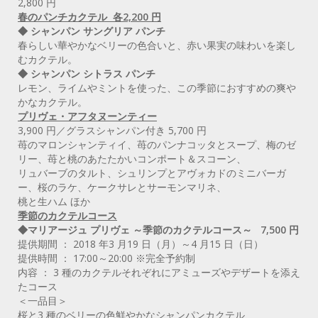
2,800 円
春のパンチカクテル 各2,200 円
◆ シャンパン サングリア パンチ
春らしい華やかなベリーの色合いと、赤い果実の味わいを楽し
むカクテル。
◆ シャンパン シトラス パンチ
レモン、ライムやミントを使った、この季節におすすめの爽や
かなカクテル。
プリヴェ・アフタヌーンティー
3,900 円／グラスシャンパン付き 5,700 円
苺のマロンシャンティイ、苺のパンナコッタとスープ、梅のゼ
リー、苺と桃のあたたかいコンポート＆スコーン、
リュバーブのタルト、シュリンプとアヴォカドのミニバーガ
ー、桜のラケ、ケークサレとサーモンマリネ、
桃と生ハム ほか
季節のカクテルコース
◆マリアージュ プリヴェ ～季節のカクテルコース～ 7,500 円
提供期間 ： 2018 年3 月19 日（月）～4 月15 日（日）
提供時間 ： 17:00～20:00 ※完全予約制
内容 ： 3 種のカクテルそれぞれにアミューズやデザートを添え
たコース
＜一品目＞
桜と3 種のベリーの色鮮やかなシャンパンカクテル