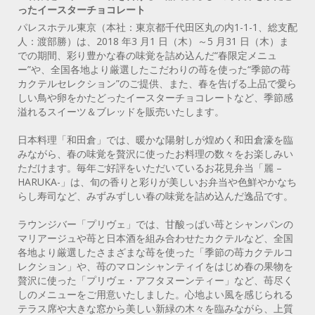
ったイースターチョコレート
パレスホテル東京（本社：東京都千代田区丸の内1-1-1、総支配
人：渡部勝）は、2018 年3 月1 日（木）～5 月31 日（木）ま
での期間、彩り豊かな春の味覚を詰め込んだ“春限定メニュ
ー”や、全国各地より厳選したこだわりの苺を使った“季節の苺
カクテルセレクション”のご提供、また、春を告げる上品で愛ら
しい鳥や卵をかたどったイースターチョコレートなど、季節感
溢れるスイーツ＆ブレッドを販売いたします。
日本料理「和田倉」では、暖かな陽射しが煌めく和田倉濠を臨
みながら、春の味覚を贅沢に使ったお料理の数々をお楽しみい
ただけます。毎年ご好評をいただいているお花見弁当「麗 –
HARUKA-」は、旬の香りと彩りが美しいお弁当や色鮮やかなち
らし寿司など、みずみずしい春の味覚を詰め込んだ逸品です。
ラウンジバー「プリヴェ」では、甘酸っぱい苺とシャンパンの
マリアージュや苺と日本酒を組み合わせたカクテルなど、全国
各地より厳選したさまざまな苺を使った「季節の苺カクテルコ
レクション」や、苺のマロンシャンティイをはじめ春の果物を
贅沢に使った「プリヴェ・アフタヌーンティー」など、苺尽く
しのメニューをご用意いたしました。心地よい風を感じられる
テラス席や大きな窓から美しい新緑の木々を臨みながら、上質