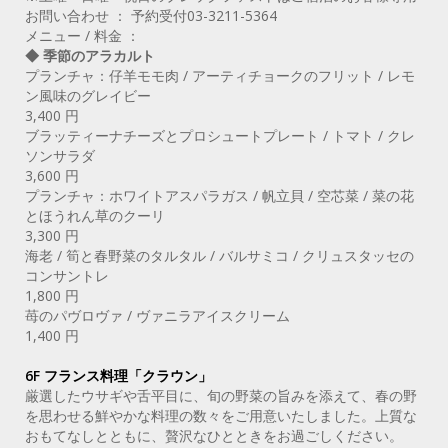
お問い合わせ ： 予約受付03-3211-5364
メニュー / 料金 ：
◆ 季節のアラカルト
プランチャ：仔羊モモ肉 / アーティチョークのフリット / レモ
ン風味のグレイビー
3,400 円
ブラッティーナチーズとプロシュートプレート / トマト / クレ
ソンサラダ
3,600 円
プランチャ：ホワイトアスパラガス / 帆立貝 / 空芯菜 / 菜の花
とほうれん草のクーリ
3,300 円
海老 / 筍と春野菜のタルタル / バルサミコ / クリュスタッセの
コンサントレ
1,800 円
苺のパヴロヴァ / ヴァニラアイスクリーム
1,400 円
6F フランス料理「クラウン」
厳選したウサギや舌平目に、旬の野菜の旨みを添えて、春の野
を思わせる鮮やかな料理の数々をご用意いたしました。上質な
おもてなしとともに、贅沢なひとときをお過ごしください。