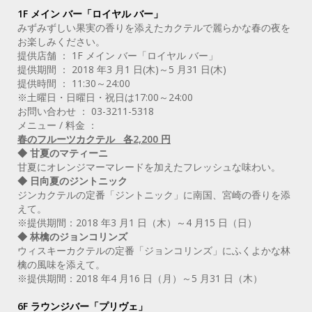
1F メイン バー「ロイヤル バー」
みずみずしい果実の香りを添えたカクテルで麗らかな春の夜を
お楽しみください。
提供店舗 ： 1F メイン バー「ロイヤル バー」
提供期間 ： 2018 年3 月1 日(木)～5 月31 日(木)
提供時間 ： 11:30～24:00
※土曜日・日曜日・祝日は17:00～24:00
お問い合わせ ： 03-3211-5318
メニュー / 料金 ：
春のフルーツカクテル 各2,200 円
◆ 甘夏のマティーニ
甘夏にオレンジマーマレードを加えたフレッシュな味わい。
◆ 日向夏のジントニック
ジンカクテルの定番「ジントニック」に南国、宮崎の香りを添
えて。
※提供期間：2018 年3 月1 日（木）～4 月15 日（日）
◆ 林檎のジョンコリンズ
ウィスキーカクテルの定番「ジョンコリンズ」にふくよかな林
檎の風味を添えて。
※提供期間：2018 年4 月16 日（月）～5 月31 日（木）
6F ラウンジバー「プリヴェ」