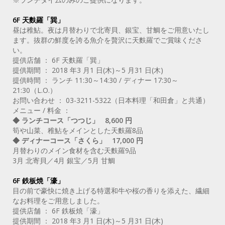
6F 天麩羅「巽」
昼は稚鮎。夜は月替わりで北寄貝、銀宝、甘鯛をご用意いたし
ます。抜群の鮮度を誇る魚介を贅沢に天麩羅でご賞味くださ
い。
提供店舗 ： 6F 天麩羅「巽」
提供期間 ： 2018 年3 月1 日(木)～5 月31 日(木)
提供時間 ： ランチ 11:30～14:30 / ディナー 17:30～
21:30（L.O.）
お問い合わせ ： 03-3211-5322（日本料理「和田倉」と共通）
メニュー / 料金 ：
◆ ランチコース「つつじ」 8,600 円
筍や山菜、稚鮎をメインとした天麩羅8品
◆ ディナーコース「さくら」 17,000 円
月替わりのメイン食材を含む天麩羅9品
3月 北寄貝／4月 銀宝／5月 甘鯛
6F 鉄板焼「濠」
目の前で豪快に焼き上げる特選和牛や桜の香りを添えた、繊細
なお料理をご用意しました。
提供店舗 ： 6F 鉄板焼「濠」
提供期間 ： 2018 年3 月1 日(木)～5 月31 日(木)