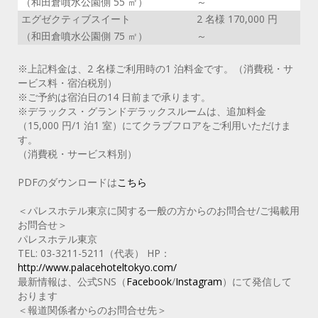
（和田倉噴水公園側 55 ㎡）
～
エグゼクティブスイート
2 名様 170,000 円
（和田倉噴水公園側 75 ㎡）
～
※上記料金は、2 名様ご利用時の1 泊料金です。（消費税・サ
ービス料・宿泊税別）
※ご予約は宿泊日の14 日前まで承ります。
※デラックス・グランドデラックスルームは、追加料金
（15,000 円/1 泊1 室）にてクラブフロアをご利用いただけま
す。
（消費税・サービス料別）
PDFのダウンロードは
こちら
＜パレスホテル東京に関する一般の方からのお問合せ/ご掲載用
お問合せ＞
パレスホテル東京
TEL: 03-3211-5211（代表） HP：
http://www.palacehoteltokyo.com/
最新情報は、公式SNS（
Facebook
/
Instagram
）にて発信して
おります
＜報道関係者からのお問合せ先＞