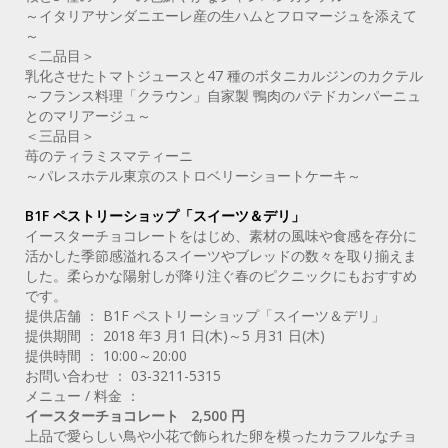
～イタリアサンダニエーレ産の生ハムとフロマージュを添えて
～
＜二品目＞
乳化させたトマトジュースと47 種のボタニカルジンのカクテル
～フランス料理「クラウン」自家製 鴨肉のパテドカンパーニュ
とのマリアージュ～
＜三品目＞
苺のティラミスマティーニ
～パレスホテル東京のストロベリーショートケーキ～
B1F ペストリーショップ「スイーツ＆デリ」
イースターチョコレートをはじめ、素材の風味や食感を存分に
活かした季節感溢れるスイーツやブレッドの数々を取り揃えま
した。柔らかな陽射しが降り注ぐ春のピクニックにもおすすめ
です。
提供店舗 ： B1F ペストリーショップ「スイーツ＆デリ」
提供期間 ： 2018 年3 月1 日(木)～5 月31 日(木)
提供時間 ： 10:00～20:00
お問い合わせ ： 03-3211-5315
メニュー / 料金 ：
イースターチョコレート 2,500 円
上品で愛らしい鳥や小花で飾られた卵を模ったカラフルなチョ