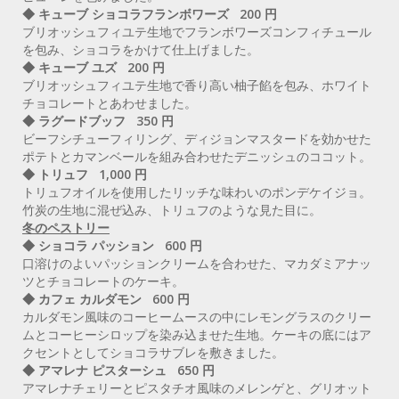
◆ キューブ ショコラフランボワーズ 200 円
ブリオッシュフィユテ生地でフランボワーズコンフィチュール
を包み、ショコラをかけて仕上げました。
◆ キューブ ユズ 200 円
ブリオッシュフィユテ生地で香り高い柚子餡を包み、ホワイト
チョコレートとあわせました。
◆ ラグードブッフ 350 円
ビーフシチューフィリング、ディジョンマスタードを効かせた
ポテトとカマンベールを組み合わせたデニッシュのココット。
◆ トリュフ 1,000 円
トリュフオイルを使用したリッチな味わいのポンデケイジョ。
竹炭の生地に混ぜ込み、トリュフのような見た目に。
冬のペストリー
◆ ショコラ パッション 600 円
口溶けのよいパッションクリームを合わせた、マカダミアナッ
ツとチョコレートのケーキ。
◆ カフェ カルダモン 600 円
カルダモン風味のコーヒームースの中にレモングラスのクリー
ムとコーヒーシロップを染み込ませた生地。ケーキの底にはア
クセントとしてショコラサブレを敷きました。
◆ アマレナ ピスターシュ 650 円
アマレナチェリーとピスタチオ風味のメレンゲと、グリオット