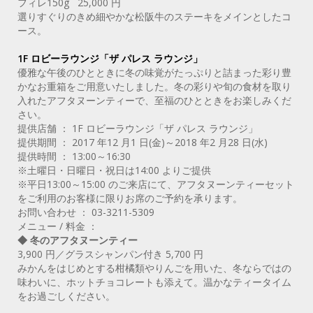
フィレ150g 25,000 円
選りすぐりのきめ細やかな松阪牛のステーキをメインとしたコ
ース。
1F ロビーラウンジ「ザ パレス ラウンジ」
優雅な午後のひとときに冬の味覚がたっぷりと詰まった彩り豊
かなお重箱をご用意いたしました。冬の彩りや旬の食材を取り
入れたアフタヌーンティーで、至福のひとときをお楽しみくだ
さい。
提供店舗 ： 1F ロビーラウンジ「ザ パレス ラウンジ」
提供期間 ： 2017 年12 月1 日(金)～2018 年2 月28 日(水)
提供時間 ： 13:00～16:30
※土曜日・日曜日・祝日は14:00 よりご提供
※平日13:00～15:00 のご来店にて、アフタヌーンティーセット
をご利用のお客様に限りお席のご予約を承ります。
お問い合わせ ： 03-3211-5309
メニュー / 料金 ：
◆ 冬のアフタヌーンティー
3,900 円／グラスシャンパン付き 5,700 円
みかんをはじめとする柑橘類やりんごを用いた、冬ならではの
味わいに、ホットチョコレートも添えて。温かなティータイム
をお過ごしください。