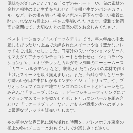
風味をお楽しみいただける「ゆずのモヒート」や、旬の素材の
金柑と相性のよい生姜を合わせた「金柑と生姜のパンチカクテ
ル」など、冬の澄み切った夜空と窓から見下ろす美しい夜景に
酔いしれながら極上の一杯をご堪能いただけます。優雅で格調
高い空間にて、大切な方との最高の夜をお楽しみください。
ペストリーショップ「スイーツ＆デリ」では、年末年始の手土
産にもぴったりな上品で洗練されたスイーツや香り豊かなブレ
ッドをご用意いたしました。口溶けの良いパッションクリーム
をマカダミアナッツやチョコレートと合わせた「ショコラパッ
ション」や、エキゾチックなカルダモン風味のコーヒームース
「カフェ カルダモン」など、厳選されたこだわりの素材で作り
上げたスイーツを取り揃えました。また、芳醇な香りとリッチ
な味わいが口の中に広がるポンデケイジョ「トリュフ」や、ブ
リオッシュフィユテ生地でリンゴのコンポートとピューレを包
み込んだ「キューブ ポンム」、ビーフシチューフィリングにデ
ィジョンマスタードを効かせたポテトとカマンベールを組み合
わせた「ラグードブッフ」など、ご友人や職場の方へのギフト
に最適なブレッドも販売いたします。
冬の華やかな雰囲気に満ち溢れた時間を、パレスホテル東京の
極上の冬のメニューとおもてなしでお楽しみください。