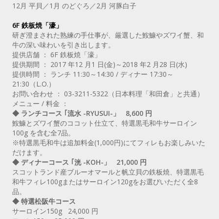
12月 平貝／1月 のどぐろ／2月 河豚白子
6F 鉄板焼「濠」
研ぎ澄まされた熟練の手仕事が、厳選した鮟鱇やズワイ蟹、和
牛の深い味わいを引き出します。
提供店舗 ： 6F 鉄板焼「濠」
提供期間 ： 2017 年12 月1 日(金)～2018 年2 月28 日(水)
提供時間 ： ランチ 11:30～14:30 / ディナー 17:30～
21:30（L.O.）
お問い合わせ ： 03-3211-5322（日本料理「和田倉」と共通）
メニュー / 料金 ：
◆ ランチコース ｢流水 -RYUSUI-」 8,600 円
鮟鱇とズワイ蟹のココット仕立て、特選黒毛和牛サーロイン
100g を含む全7品。
※特選黒毛和牛は追加料金(1,000円)にてフィレもお楽しみいた
だけます。
◆ ディナーコース ｢洸 -KOH-」 21,000 円
スコットランド産ブルーオマールと帆立貝の鉄板焼、特選黒毛
和牛フィレ100gまたはサーロイン120gをお選びいただく全8
品。
◆ 特選松阪牛コース
サーロイン150g 24,000 円