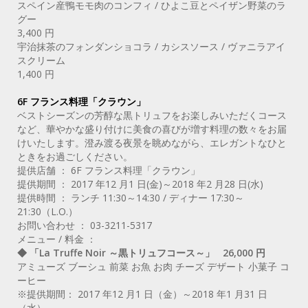
スペイン産鴨モモ肉のコンフィ / ひよこ豆とペイザン野菜のラ
グー
3,400 円
宇治抹茶のフォンダンショコラ / カシスソース / ヴァニラアイ
スクリーム
1,400 円
6F フランス料理「クラウン」
ベストシーズンの芳醇な黒トリュフをお楽しみいただくコース
など、華やかな盛り付けに美食の喜びが増す料理の数々をお届
けいたします。澄み渡る夜景を眺めながら、エレガントなひと
ときをお過ごしください。
提供店舗 ： 6F フランス料理「クラウン」
提供期間 ： 2017 年12 月1 日(金)～2018 年2 月28 日(水)
提供時間 ： ランチ 11:30～14:30 / ディナー 17:30～
21:30（L.O.）
お問い合わせ ： 03-3211-5317
メニュー / 料金 ：
◆ 「La Truffe Noir ～黒トリュフコース～」 26,000 円
アミューズ ブーシュ 前菜 お魚 お肉 チーズ デザート 小菓子 コ
ーヒー
※提供期間： 2017 年12 月1 日（金）～2018 年1 月31 日
（水）