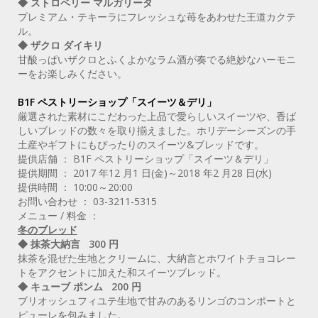
◆ ストロベリー マルガリータ
プレミアム・テキーラにフレッシュな苺をあわせた王道カクテ
ル。
◆ ザクロ ダイキリ
甘酸っぱいザクロとふくよかなラム酒が奏でる絶妙なハーモニ
ーをお楽しみください。
B1F ペストリーショップ「スイーツ＆デリ」
厳選された素材にこだわった上品で愛らしいスイーツや、香ば
しいブレッドの数々を取り揃えました。ホリデーシーズンの手
土産やギフトにもぴったりのスイーツ&ブレッドです。
提供店舗 ： B1F ペストリーショップ「スイーツ＆デリ」
提供期間 ： 2017 年12 月1 日(金)～2018 年2 月28 日(水)
提供時間 ： 10:00～20:00
お問い合わせ ： 03-3211-5315
メニュー / 料金 ：
冬のブレッド
◆ 抹茶大納言 300 円
抹茶を混ぜた生地とクリームに、大納言とホワイトチョコレー
トをアクセントに加えた和スイーツブレッド。
◆ キューブ ポンム 200 円
ブリオッシュフィユテ生地で甘みのあるリンゴのコンポートと
ピューレを包みました。