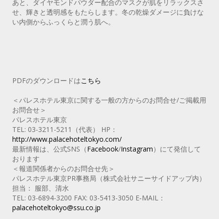
あと、ダイヤモンドパウダー配合のマスクが肌をリラックスさ
せ、輝きと透明感をもたらします。冬の乾燥ダメージに負けな
い内側からふっくらと潤う肌へ。
PDFのダウンロードは
こちら
＜パレスホテル東京に関する一般の方からのお問合せ/ご掲載用
お問合せ＞
パレスホテル東京
TEL: 03-3211-5211（代表） HP：
http://www.palacehoteltokyo.com/
最新情報は、公式SNS（
Facebook
/
Instagram
）にて発信して
おります
＜報道関係者からのお問合せ先＞
パレスホテル東京PR事務局（株式会社サニーサイドアップ内）
担当： 服部、清水
TEL: 03-6894-3200 FAX: 03-5413-3050 E‐MAIL：
palacehoteltokyo@ssu.co.jp