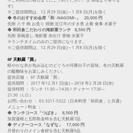
す)
※ご提供期間は、12 月29 日(金)～1 月8 日(月)を除く
◆ 冬のおすすめ会席「和 -NAGOMI-」 20,000 円
先附 八寸 椀 お造り 焼物 近江牛のすき煮 止肴 食事 水菓子
◆ 和田倉こだわりの海鮮重ランチ 8,500 円
先附 茶碗蒸し 海鮮重 赤出汁 香物 水菓子
※ランチタイムのみのご提供になります。
※ご提供期間は、12 月29 日(金)～1 月8 日(月)を除く
6F 天麩羅「巽」
軽やかな衣が包み込むのどぐろや河豚白子の旨味。冬の天麩羅
の醍醐味をお楽しみください。
提供店舗 ： 6F 天麩羅「巽」
提供期間 ： 2017 年12 月1 日(金)～2018 年2 月28 日(水)
提供時間 ： ランチ 11:30～14:30 / ディナー 17:30～
21:30（L.O.）
お問い合わせ ： 03-3211-5322（日本料理「和田倉」と共通）
メニュー / 料金 ：
◆ ランチコース「つばき」 8,500 円
加賀蓮根と五郎島金時を含む天麩羅7品
◆ ディナーコース「なずな」 17,000 円
月替わりのメイン食材を含む天麩羅9品