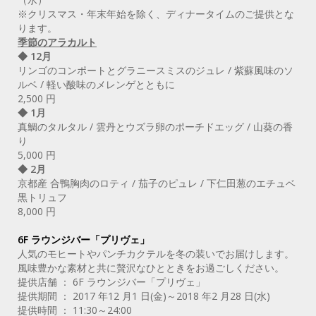
※クリスマス・年末年始を除く、ディナータイムのご提供とな
ります。
季節のアラカルト
◆ 12月
リンゴのコンポートとグラニースミスのジュレ / 紫蘇風味のソ
ルベ / 軽い酸味のメレンゲとともに
2,500 円
◆ 1月
真鯛のタルタル / 雲丹とウズラ卵のポーチドエッグ / 山葵の香
り
5,000 円
◆ 2月
京都産 合鴨胸肉のロティ / 茄子のピュレ / 下仁田葱のエチュベ
黒トリュフ
8,000 円
6F ラウンジバー「プリヴェ」
人気のモヒートやパンチカクテルを冬の装いでお届けします。
風味豊かな素材と共に贅沢なひとときをお過ごしください。
提供店舗 ： 6F ラウンジバー「プリヴェ」
提供期間 ： 2017 年12 月1 日(金)～2018 年2 月28 日(水)
提供時間 ： 11:30～24:00