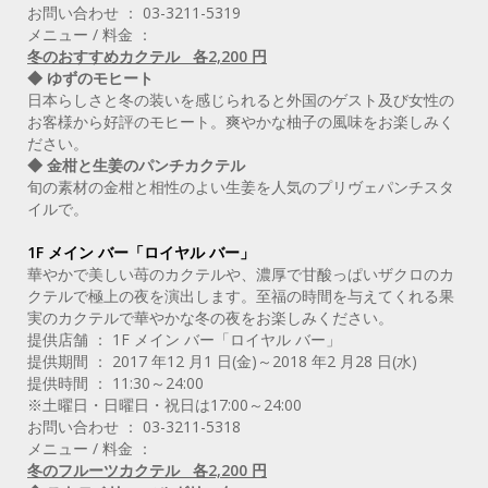
お問い合わせ ： 03-3211-5319
メニュー / 料金 ：
冬のおすすめカクテル 各2,200 円
◆ ゆずのモヒート
日本らしさと冬の装いを感じられると外国のゲスト及び女性の
お客様から好評のモヒート。爽やかな柚子の風味をお楽しみく
ださい。
◆ 金柑と生姜のパンチカクテル
旬の素材の金柑と相性のよい生姜を人気のプリヴェパンチスタ
イルで。
1F メイン バー「ロイヤル バー」
華やかで美しい苺のカクテルや、濃厚で甘酸っぱいザクロのカ
クテルで極上の夜を演出します。至福の時間を与えてくれる果
実のカクテルで華やかな冬の夜をお楽しみください。
提供店舗 ： 1F メイン バー「ロイヤル バー」
提供期間 ： 2017 年12 月1 日(金)～2018 年2 月28 日(水)
提供時間 ： 11:30～24:00
※土曜日・日曜日・祝日は17:00～24:00
お問い合わせ ： 03-3211-5318
メニュー / 料金 ：
冬のフルーツカクテル 各2,200 円