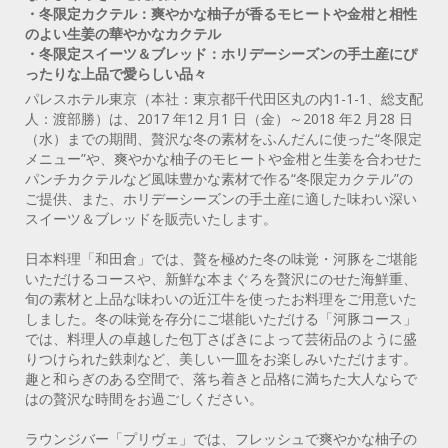
・冬限定カクテル：爽やかな柚子が香るモヒートや金柑と相性
のよい生姜の華やかなカクテル
・冬限定スイーツ＆ブレッド：ホリデーシーズンの手土産にぴ
ったりな上品で愛らしい品々
パレスホテル東京（本社：東京都千代田区丸の内1-1-1、総支配
人：渡部勝）は、2017 年12 月1 日（金）～2018 年2 月28 日
（水）までの期間、贅沢な冬の素材をふんだんに使った“冬限定
メニュー”や、爽やかな柚子のモヒートや金柑と生姜を合わせた
パンチカクテルなど風味豊かな素材で作る“冬限定カクテル”の
ご提供、また、ホリデーシーズンの手土産に適した味わい深い
スイーツ＆ブレッドを販売いたします。
日本料理「和田倉」では、贅を極めた冬の味覚・河豚をご堪能
いただけるコースや、新鮮な本まぐろを贅沢にのせた海鮮重、
旬の素材と上品な味わいの近江牛を使ったお料理をご用意いた
しました。冬の味覚を存分にご堪能いただける「河豚コース」
では、料理人の卓越した包丁さばきによって芸術品のように盛
りつけられた鉄刺など、美しい一皿をお楽しみいただけます。
趣と和らぎのある空間で、落ち着きと品格に満ちた大人ならで
はの贅沢な時間をお過ごしください。
ラウンジバー「プリヴェ」では、フレッシュで爽やかな柚子の