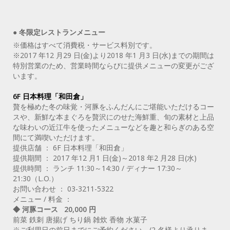
● 冬限定レストランメニュー
※価格はすべて消費税・サービス料別です。
※2017 年12 月29 日(金)より2018 年1 月3 日(水)までの期間は
特別営業のため、営業時間ならびに提供メニューの変更がござ
います。
6F 日本料理「和田倉」
贅を極めた冬の味覚・河豚をふんだんにご堪能いただけるコー
スや、新鮮な本まぐろを贅沢にのせた海鮮重、旬の素材と上品
な味わいの近江牛を使ったメニューなどを趣と和らぎのある空
間にて満喫いただけます。
提供店舗 ： 6F 日本料理「和田倉」
提供期間 ： 2017 年12 月1 日(金)～2018 年2 月28 日(水)
提供時間 ： ランチ 11:30～14:30 / ディナー 17:30～
21:30（L.O.）
お問い合わせ ： 03-3211-5322
メニュー / 料金 ：
◆ 河豚コース 20,000 円
前菜 鉄刺 唐揚げ ちり鍋 雑炊 香物 水菓子
※ご利用日の前日までにご予約ください。(2 名様より承りま