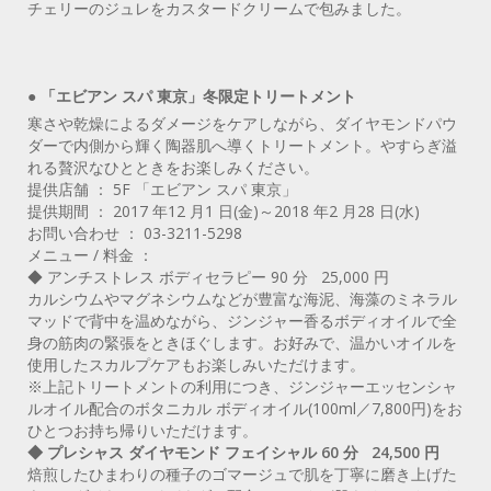
チェリーのジュレをカスタードクリームで包みました。
● 「エビアン スパ 東京」冬限定トリートメント
寒さや乾燥によるダメージをケアしながら、ダイヤモンドパウ
ダーで内側から輝く陶器肌へ導くトリートメント。やすらぎ溢
れる贅沢なひとときをお楽しみください。
提供店舗 ： 5F 「エビアン スパ 東京」
提供期間 ： 2017 年12 月1 日(金)～2018 年2 月28 日(水)
お問い合わせ ： 03-3211-5298
メニュー / 料金 ：
◆ アンチストレス ボディセラピー 90 分 25,000 円
カルシウムやマグネシウムなどが豊富な海泥、海藻のミネラル
マッドで背中を温めながら、ジンジャー香るボディオイルで全
身の筋肉の緊張をときほぐします。お好みで、温かいオイルを
使用したスカルプケアもお楽しみいただけます。
※上記トリートメントの利用につき、ジンジャーエッセンシャ
ルオイル配合のボタニカル ボディオイル(100ml／7,800円)をお
ひとつお持ち帰りいただけます。
◆ プレシャス ダイヤモンド フェイシャル 60 分 24,500 円
焙煎したひまわりの種子のゴマージュで肌を丁寧に磨き上げた