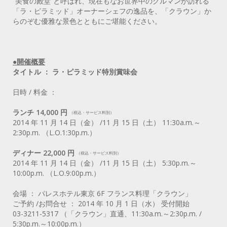
“美食の殿堂”と呼ばれ、現在もなお世界中のグルマンが訪れる
「ラ・ピラミッド」オーナーシェフの逸品を、「クラウン」か
らのぞむ優雅な景色とともにご堪能ください。
●開催概要
タイトル ： ラ・ピラミッド特別賞味会
日時 / 料金 ：
ランチ 14,000 円
（税込・サービス料別）
2014 年 11 月 14 日（金） /11 月 15 日（土） 11:30a.m.～
2:30p.m. （L.O.1:30p.m.）
ディナー 22,000 円
（税込・サービス料別）
2014 年 11 月 14 日（金） /11 月 15 日（土） 5:30p.m.～
10:00p.m. （L.O.9:00p.m.）
会場 ： パレスホテル東京 6F フランス料理「クラウン」
ご予約 /お問合せ ： 2014 年 10 月 1 日（水） 受付開始
03-3211-5317 （「クラウン」直通、11:30a.m.～2:30p.m. /
5:30p.m.～10:00p.m.）