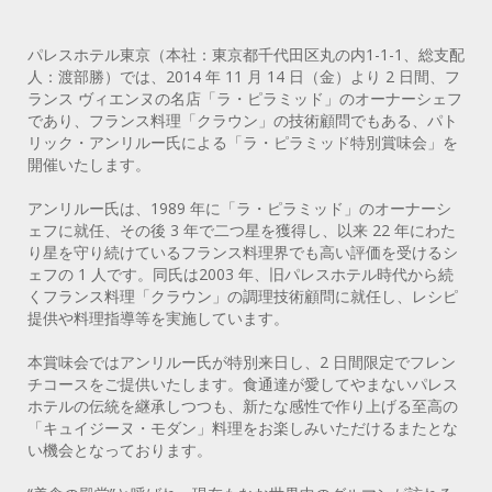
パレスホテル東京（本社：東京都千代田区丸の内1-1-1、総支配
人：渡部勝）では、2014 年 11 月 14 日（金）より 2 日間、フ
ランス ヴィエンヌの名店「ラ・ピラミッド」のオーナーシェフ
であり、フランス料理「クラウン」の技術顧問でもある、パト
リック・アンリルー氏による「ラ・ピラミッド特別賞味会」を
開催いたします。
アンリルー氏は、1989 年に「ラ・ピラミッド」のオーナーシ
ェフに就任、その後 3 年で二つ星を獲得し、以来 22 年にわた
り星を守り続けているフランス料理界でも高い評価を受けるシ
ェフの 1 人です。同氏は2003 年、旧パレスホテル時代から続
くフランス料理「クラウン」の調理技術顧問に就任し、レシピ
提供や料理指導等を実施しています。
本賞味会ではアンリルー氏が特別来日し、2 日間限定でフレン
チコースをご提供いたします。食通達が愛してやまないパレス
ホテルの伝統を継承しつつも、新たな感性で作り上げる至高の
「キュイジーヌ・モダン」料理をお楽しみいただけるまたとな
い機会となっております。