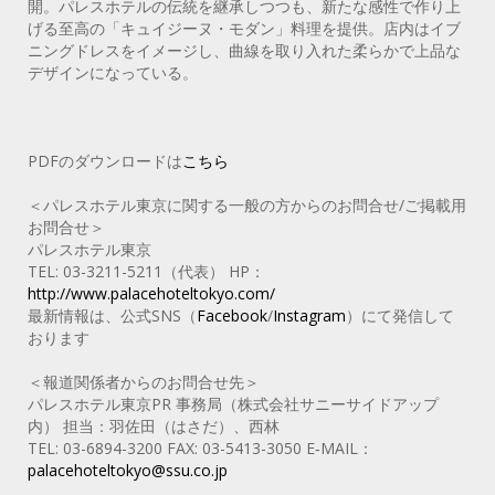
開。パレスホテルの伝統を継承しつつも、新たな感性で作り上
げる至高の「キュイジーヌ・モダン」料理を提供。店内はイブ
ニングドレスをイメージし、曲線を取り入れた柔らかで上品な
デザインになっている。
PDFのダウンロードは
こちら
＜パレスホテル東京に関する一般の方からのお問合せ/ご掲載用
お問合せ＞
パレスホテル東京
TEL: 03-3211-5211（代表） HP：
http://www.palacehoteltokyo.com/
最新情報は、公式SNS（
Facebook
/
Instagram
）にて発信して
おります
＜報道関係者からのお問合せ先＞
パレスホテル東京PR 事務局（株式会社サニーサイドアップ
内） 担当：羽佐田（はさだ）、西林
TEL: 03-6894-3200 FAX: 03-5413-3050 E‐MAIL：
palacehoteltokyo@ssu.co.jp