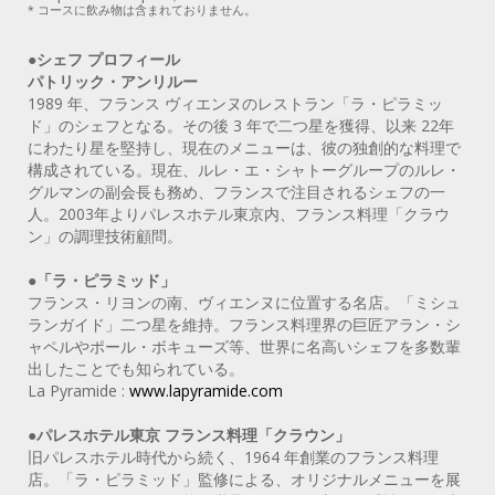
* コースに飲み物は含まれておりません。
●シェフ プロフィール
パトリック・アンリルー
1989 年、フランス ヴィエンヌのレストラン「ラ・ピラミッ
ド」のシェフとなる。その後 3 年で二つ星を獲得、以来 22年
にわたり星を堅持し、現在のメニューは、彼の独創的な料理で
構成されている。現在、ルレ・エ・シャトーグループのルレ・
グルマンの副会長も務め、フランスで注目されるシェフの一
人。2003年よりパレスホテル東京内、フランス料理「クラウ
ン」の調理技術顧問。
●「ラ・ピラミッド」
フランス・リヨンの南、ヴィエンヌに位置する名店。「ミシュ
ランガイド」二つ星を維持。フランス料理界の巨匠アラン・シ
ャペルやポール・ボキューズ等、世界に名高いシェフを多数輩
出したことでも知られている。
La Pyramide :
www.lapyramide.com
●パレスホテル東京 フランス料理「クラウン」
旧パレスホテル時代から続く、1964 年創業のフランス料理
店。「ラ・ピラミッド」監修による、オリジナルメニューを展