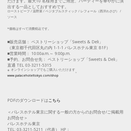
だけます。最大10 名様用までご用意、パーティーを華やかに演
出する一品としておすすめです。
ローストビーフ / 温野菜 / ベジタブルスティック / レフォール（西洋わさび） /
ソース
*価格はすべて消費税込です。
■販売店舗： ペストリーショップ「Sweets & Deli」
（東京都千代田区丸の内 1-1-1 パレスホテル東京 B1F）
■営業時間： 10:00a.m.～ 9:00p.m.
■予約、お問合せ先： ペストリーショップ「Sweets & Deli」
直通 TEL 03-3211-5315
オンラインショップでもご購入いただけます
*
。
www.palacehoteltokyo.com/shop
PDFのダウンロードは
こちら
＜パレスホテル東京に関する一般の方からのお問合せ/ご掲載用
お問合せ＞
パレスホテル東京
TEL: 03-3211-5211（代表） HP：