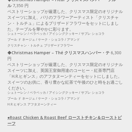
ル
7,350 円
ペストリーショップが厳選した、クリスマス限定のオリジナル
スイーツに加え、パリのフラワーアーティスト「クリスチャ
ン・トルチュ」によるブリザードフラワーをセットにしまし
た。テーブルを華やかに彩ります。
シュトーレン / ベラベッカ / アイシングクッキー / サブレ ショコラ
ブール ド ネージュ / ケーク・ショコラ / アマンド
クリスチャン・トルチュ ブリザードフラワー
◆
Christmas Hamper – Thé クリスマスハンパー・テ
6,300
円
ペストリーショップが厳選した、クリスマス限定のオリジナル
スイーツに加え、英国王室御用達のコーヒー・紅茶専門店
「H.R.ヒギンス」のアフタヌーンティーをセットにしました。
スイーツのお供に、香り豊かな紅茶で午後のひと時をお過ごし
ください。
シュトーレン / ベラベッカ / アイシングクッキー / サブレ ショコラ
ブール ド ネージュ / ケーク・ショコラ / アマンド
H.R.ヒギンス アフタヌーンティー
●Roast Chicken & Roast Beef ローストチキン＆ローストビ
ーフ