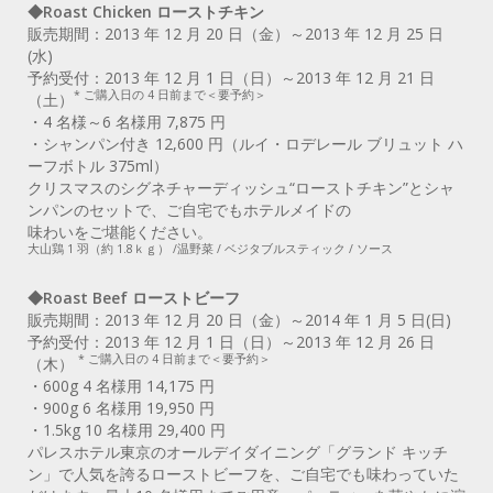
◆Roast Chicken ローストチキン
販売期間：2013 年 12 月 20 日（金）～2013 年 12 月 25 日
(水)
予約受付：2013 年 12 月 1 日（日）～2013 年 12 月 21 日
* ご購入日の 4 日前まで＜要予約＞
（土）
・4 名様～6 名様用 7,875 円
・シャンパン付き 12,600 円（ルイ・ロデレール ブリュット ハ
ーフボトル 375ml）
クリスマスのシグネチャーディッシュ“ローストチキン”とシャ
ンパンのセットで、ご自宅でもホテルメイドの
味わいをご堪能ください。
大山鶏 1 羽（約 1.8ｋｇ） /温野菜 / ベジタブルスティック / ソース
◆Roast Beef ローストビーフ
販売期間：2013 年 12 月 20 日（金）～2014 年 1 月 5 日(日)
予約受付：2013 年 12 月 1 日（日）～2013 年 12 月 26 日
* ご購入日の 4 日前まで＜要予約＞
（木）
・600g 4 名様用 14,175 円
・900g 6 名様用 19,950 円
・1.5kg 10 名様用 29,400 円
パレスホテル東京のオールデイダイニング「グランド キッチ
ン」で人気を誇るローストビーフを、ご自宅でも味わっていた