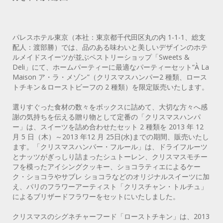
パレスホテル東京（本社：東京都千代田区丸の内 1-1-1、総支
配人：渡部勝）では、品のある味わいと美しいデザインのホテ
ルメイドスイーツが並ぶペストリーショップ「Sweets &
Deli」にて、ホームパーティーに最適なパーティーセット“À La
Maison ア・ラ・メゾン”（クリスマスハンパー2 種類、ロース
トチキン＆ローストビーフの 2 種類）を限定販売いたします。
選りすぐった食材の数々をボックスに詰めて、大切な方々へ感
謝の気持ちを伝える贈り物として定番の「クリスマスハンパ
ー」は、スイーツを詰め合わせたセット 2 種類を 2013 年 12
月 5 日（木）～2013 年12 月 25日(水)までの期間、販売いたし
ます。「クリスマスハンパー・フルール」は、ドライフルーツ
とナッツがぎっしり詰まったシュトーレン、クリスマスモチー
フを模ったアイシングクッキー、ショコラティエによるケー
ク・ショコラやサブレ ショコラなどのオリジナルスイーツに加
え、パリのフラワーアーティスト「クリスチャン・トルチュ」
によるブリザードフラワーをセットにいたしました。
クリスマスのシグネチャーフード「ローストチキン」は、2013