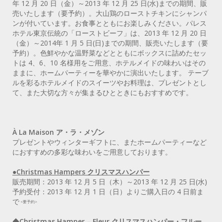
年 12 月 20 日（金）～2013 年 12 月 25 日(水)までの期間、販
売いたします（要予約）。大山鶏のローストチキンにシャンパ
ンが付いています。お食事とともにお楽しみください。パレス
ホテル東京伝統の「ローストビーフ」は、2013 年 12 月 20 日
（金）～2014年 1 月 5 日(日)までの期間、販売いたします（要
予約）。色鮮やかな温野菜などとともにボックスに詰めたセッ
トは 4、6、10 名様用をご用意、ホテルメイドの味わいはその
ままに、ホームパーティーを華やかに演出いたします。 テーブ
ルを彩るホテルメイドのスイーツやお料理は、プレゼントとし
て、また大切な方々が集まるひとときにもおすすめです。
À La Maison ア・ラ・メゾン
プレゼントやウィンターギフトに、またホームパーティーなど
におすすめの多彩な味わいをご用意しております。
●Christmas Hampers クリスマスハンパー
販売期間：2013 年 12 月 5 日（木）～2013 年 12 月 25 日(水)
予約受付：2013 年 12 月 1 日（日）よりご購入日の 4 日前ま
で
<要予約>
◆
Christmas Hamper – Fleur クリスマスハンパー・フルー