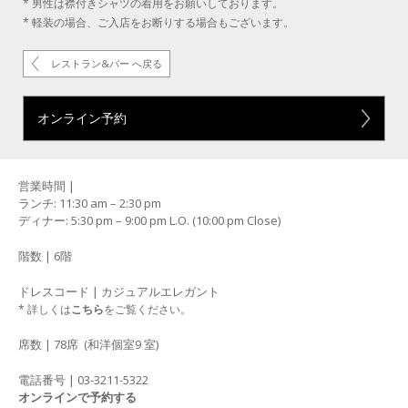
* 男性は襟付きシャツの着用をお願いしております。
* 軽装の場合、ご入店をお断りする場合もございます。
レストラン&バー へ戻る
オンライン予約
営業時間 |
ランチ: 11:30 am – 2:30 pm
ディナー: 5:30 pm – 9:00 pm L.O. (10:00 pm Close)
階数 | 6階
ドレスコード | カジュアルエレガント
* 詳しくは
こちら
をご覧ください。
席数 | 78席 (和洋個室9 室)
電話番号 | 03-3211-5322
オンラインで予約する