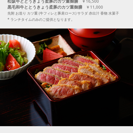
松阪牛ととうきょう柔豚のカツ重御膳
￥16,500
黒毛和牛ととうきょう柔豚のカツ重御膳
￥11,000
先附 お造り カツ重 (牛フィレと豚肩ロース) サラダ 赤出汁 香物 水菓子
* ランチタイムのみのご提供となります。