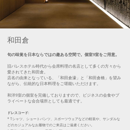
和田倉
旬の味覚を日本ならではの趣ある空間で。個室9室をご用意。
旧パレスホテル時代から会席料理の名店として多くの方々から
愛されてきた和田倉。
店名の由来となっている、「和田倉濠」と「和田倉橋」を望み
ながら、伝統的な日本料理をご堪能いただけます。
和洋9室の個室を完備しておりますので、ビジネスの会食やプ
ライベートな会合場所としても最適です。
ドレスコード:
* Tシャツ、ショートパンツ、スポーツウェアなどの軽装や、サンダルな
どのカジュアルなお履物でのご来店はご遠慮ください。