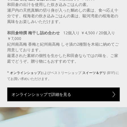
和田倉の出汁を使用した炊き込みごはんの素。
瀬戸内の天然真鯛の切り身が入った鯛めしの素は、食べ応え十
分です。桜海老の炊き込みごはんの素は、駿河湾産の桜海老の
風味をお楽しみいただけます。
和田倉特撰 梅干し詰め合わせ
12個入り ￥4,500 / 20個入り
￥7,000
紀州南高梅 香梅と紀州南高梅 しそ漬の2種類を木箱に納めてご
用意しております。
厳選された素材の個性を生かした和田倉ならではの味を、ご家
庭でどうぞ。贈り物にもおすすめです。
*
オンラインショップ
およびペストリーショップ
スイーツ＆デリ
(B1F) に
てお買い求めいただけます。
オンラインショップで詳細を見る