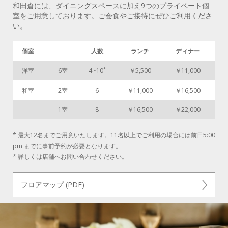
和田倉には、ダイニングスペースに加え9つのプライベート個
室をご用意しております。ご会食やご接待にぜひご利用くださ
い。
個室
人数
ランチ
ディナー
*
洋室
6室
4~10
￥5,500
￥11,000
和室
2室
6
￥11,000
￥16,500
1室
8
￥16,500
￥22,000
* 最大12名までご用意いたします。11名以上でご利用の場合には前日5:00
pm までに事前予約が必要となります。
* 詳しくは店舗へお問い合わせください。
フロアマップ (PDF)