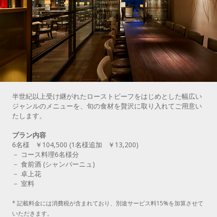
半世紀以上受け継がれたローストビーフをはじめとした幅広い
ジャンルのメニューを、旬の食材を贅沢に取り入れてご用意い
たします。
プラン内容
6名様 ￥104,500 (1名様追加 ￥13,200)
－ コース料理6名様分
－ 食前酒 (シャンパーニュ)
－ 卓上花
－ 室料
* 記載料金には消費税が含まれており、別途サービス料15%を加算させて
いただきます。